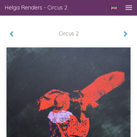
Helga Renders - Circus 2
Tog
navi
Circus 2