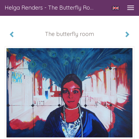
Helga Renders - The Butterfly Room
Tog
navi
The butterfly room