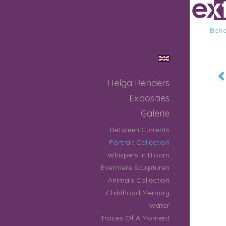
Behee
Helga Renders
Exposities
Galerie
Between Currents
Portrait Collection
Whispers In Bloom
Evermere Sculpturen
Animals Collection
Childhood Memory
Water
Traces Of A Moment