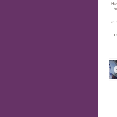
Hoe
h
De b
D