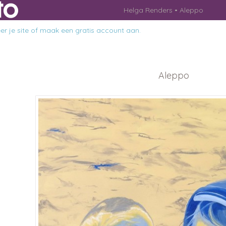
Helga Renders
Aleppo
r je site
of
maak een gratis account aan
.
Aleppo