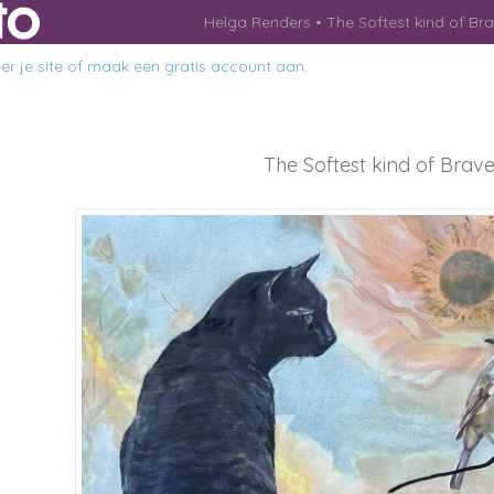
Helga Renders
The Softest kind of Br
r je site
of
maak een gratis account aan
.
The Softest kind of Brav