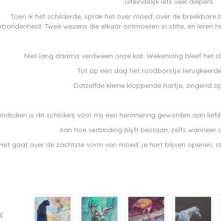
uiteindelijk iets veel diepers.
Toen ik het schilderde, sprak het over moed: over de breekbare 
rbondenheid. Twee wezens die elkaar ontmoeten in stilte, en leren h
Niet lang daarna verdween onze kat. Wekenlang bleef het stil
Tot op een dag het roodborstje terugkeerde 
Datzelfde kleine kloppende hartje, zingend op
indsdien is dit schilderij voor mij een herinnering geworden aan liefd
Aan hoe verbinding blijft bestaan, zelfs wanneer 
Het gaat over de zachtste vorm van moed: je hart blijven openen, ste