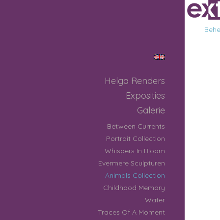
Behee
Helga Renders
Exposities
Galerie
Between Currents
Portrait Collection
Whispers In Bloom
Evermere Sculpturen
Animals Collection
Childhood Memory
Water
Traces Of A Moment