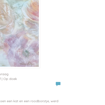
nvraag
f | Op doek
ssen een kat en een roodborstje, werd