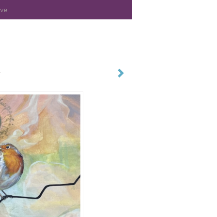
ave
e