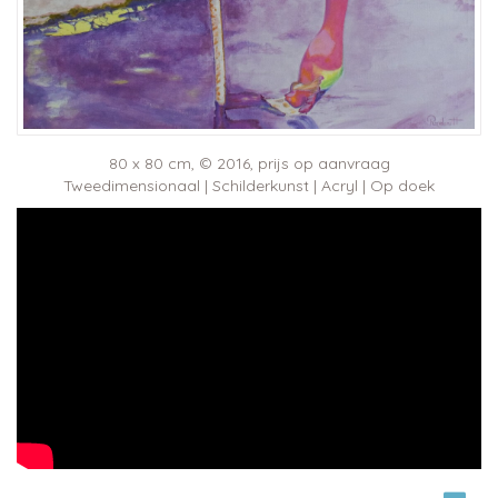
80 x 80 cm, © 2016, prijs op aanvraag
Tweedimensionaal | Schilderkunst | Acryl | Op doek