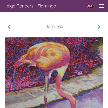
Helga Renders - Flamingo
Tog
navi
Flamingo