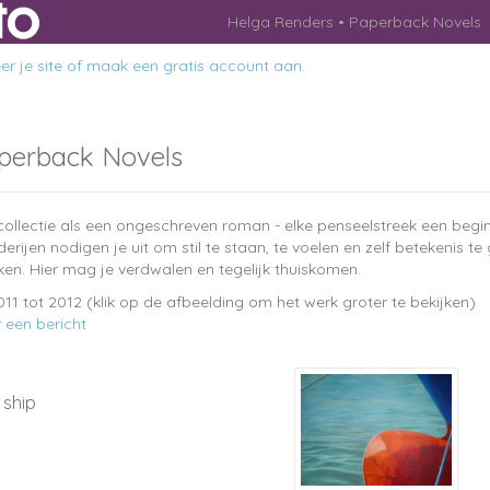
Helga Renders
Paperback Novels
r je site
of
maak een gratis account aan
.
perback Novels
collectie als een ongeschreven roman - elke penseelstreek een begin,
derijen nodigen je uit om stil te staan, te voelen en zelf betekenis te
ken. Hier mag je verdwalen en tegelijk thuiskomen.
2011 tot 2012
(klik op de afbeelding om het werk groter te bekijken)
r een bericht
 ship