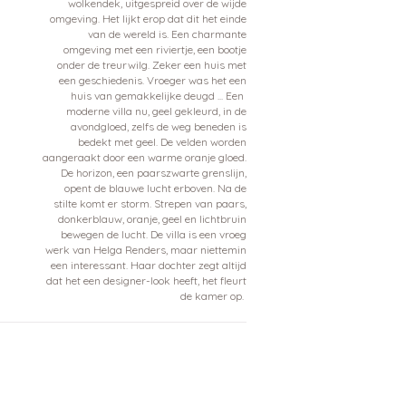
wolkendek, uitgespreid over de wijde
omgeving. Het lijkt erop dat dit het einde
van de wereld is. Een charmante
omgeving met een riviertje, een bootje
onder de treurwilg. Zeker een huis met
een geschiedenis. Vroeger was het een
huis van gemakkelijke deugd ... Een
moderne villa nu, geel gekleurd, in de
avondgloed, zelfs de weg beneden is
bedekt met geel. De velden worden
aangeraakt door een warme oranje gloed.
De horizon, een paarszwarte grenslijn,
opent de blauwe lucht erboven. Na de
stilte komt er storm. Strepen van paars,
donkerblauw, oranje, geel en lichtbruin
bewegen de lucht. De villa is een vroeg
werk van Helga Renders, maar niettemin
een interessant. Haar dochter zegt altijd
dat het een designer-look heeft, het fleurt
de kamer op.