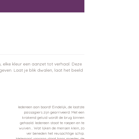
 elke kleur een aanzet tot verhaal. Deze
 geven. Laat je blik dwalen, laat het beeld
Iedereen aan boord! Eindelijk, de laatste
passagiers zijn gearriveerd. Met een
krakend geluid wordt de brug binnen
gehaald. Iedereen staat te roepen en te
wuiven… Wat lijken de mensen klein, zo
ver beneden het reusachtige schip.
Helemaal vooraan staat haar moeder, de