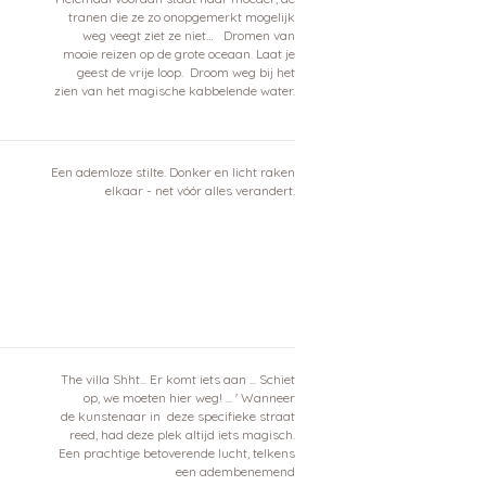
tranen die ze zo onopgemerkt mogelijk
weg veegt ziet ze niet… Dromen van
mooie reizen op de grote oceaan. Laat je
geest de vrije loop. Droom weg bij het
zien van het magische kabbelende water.
Een ademloze stilte. Donker en licht raken
elkaar - net vóór alles verandert.
The villa Shht... Er komt iets aan ... Schiet
op, we moeten hier weg! ... ' Wanneer
de kunstenaar in deze specifieke straat
reed, had deze plek altijd iets magisch.
Een prachtige betoverende lucht, telkens
een adembenemend