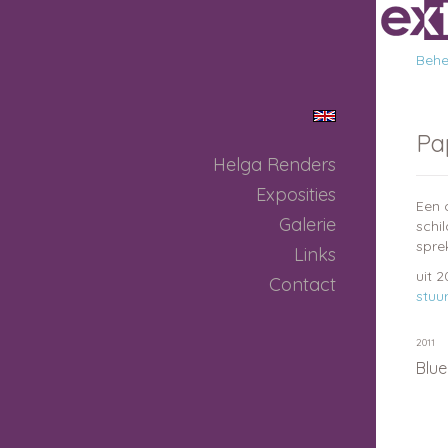
Behee
Pa
Helga Renders
Exposities
Een 
Galerie
schil
spre
Links
uit 
Contact
stuu
2011
Blue