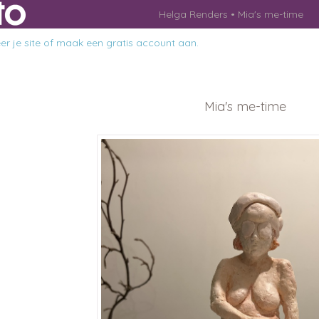
Helga Renders
Mia's me-time
r je site
of
maak een gratis account aan
.
Mia's me-time