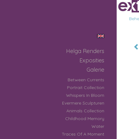
Behee
Helga Renders
Exposities
Galerie
Between Currents
Portrait Collection
Whispers In Bloom
Evermere Sculpturen
Animals Collection
Childhood Memory
Water
Traces Of A Moment